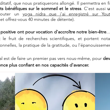
itatif, que nous pratiquerons allongé. Il permettra en f
ets bénéfiques sur le sommeil et le stress
. C'est aussi
u
couter un
yoga nidra que j'ai enregistré sur You
et offrez-vous 40 minutes de détente).
positive ont pour vocation d'accroître notre bien-être
.
 le fruit de recherches scientifiques, et portent no
rsonnelles, la pratique de la gratitude, ou l'épanouisseme
ipal est de faire un premier pas vers nous-même, pour
dev
ce plus confiant en nos capacités d'avancer.