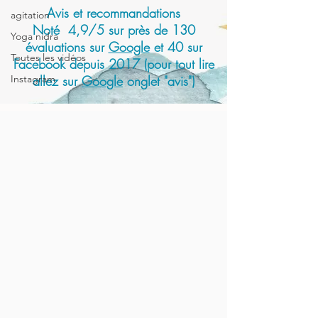
Avis et recommandations
agitation
Noté 4,9/5 sur près de 130
Yoga nidra
évaluations sur
Google
et 40 sur
Toutes les vidéos
Facebook depuis 2017 (pour tout lire
Instagram
allez sur
Google
onglet "avis")